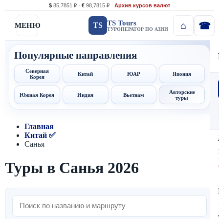
$
85,7851 ₽ ·
€
98,7815 ₽
Архив курсов валют
TS Tours
TS
МЕНЮ
ТУРОПЕРАТОР ПО АЗИИ
Популярные направления
Северная
Китай
ЮАР
Япония
Корея
Авторские
Южная Корея
Индия
Вьетнам
туры
Главная
Китай ✅
Санья
Туры в Санья 2026