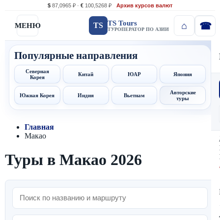
$
87,0965 ₽ ·
€
100,5268 ₽
Архив курсов валют
TS Tours
TS
МЕНЮ
ТУРОПЕРАТОР ПО АЗИИ
Популярные направления
Северная
Китай
ЮАР
Япония
Корея
Авторские
Южная Корея
Индия
Вьетнам
туры
Главная
Макао
Туры в Макао 2026