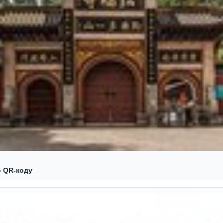
о QR‑коду