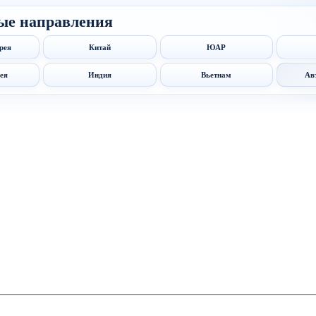
ые направления
рея
Китай
ЮАР
ея
Индия
Вьетнам
Ав