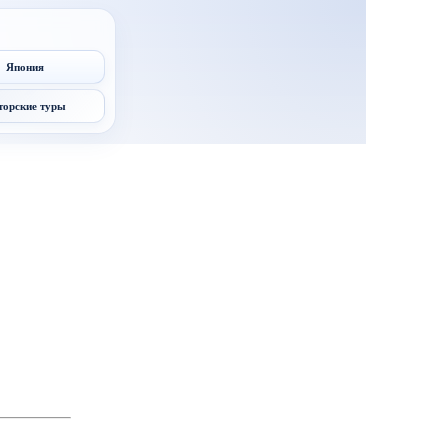
Япония
торские туры