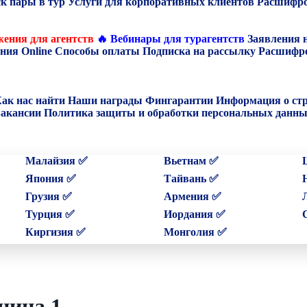
к пары в тур
Услуги для корпоративных клиентов
Расшифро
ения для агентств
🔥 Вебинары для турагентств
Заявления 
ния Online
Способы оплаты
Подписка на рассылку
Расшифро
ак нас найти
Наши награды
Фингарантии
Информация о ст
акансии
Политика защиты и обработки персональных данн
Малайзия ✅
Вьетнам ✅
Япония ✅
Тайвань ✅
Грузия ✅
Армения ✅
Турция ✅
Иордания ✅
Киргизия ✅
Монголия ✅
ница 1