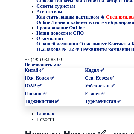
Способы оплаты
Заявления на возврат
Поис
Советы туристам
Агентствам
Как стать нашим партнером
🔥
Спецпредлож
Online
Личный кабинет в системе бронирова
Бронирование OnLine
Наши новости и СПО
О компании
О нашей компании
О нас пишут
Контакты
К
11.2.Закона №132-ФЗ
Реквизиты компании
В
+7 (495) 633-88-00
Перезвонить мне
Китай ✅
Индия ✅
Юж. Корея ✅
Сев. Корея ✅
ЮАР ✅
Узбекистан ✅
Гонконг ✅
Египет ✅
Таджикистан ✅
Туркменистан ✅
Главная
Новости
Новости Непала ✅ - стра