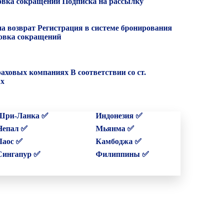
вка сокращений
Подписка на рассылку
на возврат
Регистрация в системе бронирования
вка сокращений
раховых компаниях
В соответствии со ст.
ых
Шри-Ланка ✅
Индонезия ✅
Непал ✅
Мьянма ✅
Лаос ✅
Камбоджа ✅
Сингапур ✅
Филиппины ✅