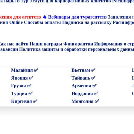
к пары в тур
Услуги для корпоративных клиентов
Расшифро
ения для агентств
🔥 Вебинары для турагентств
Заявления 
ния Online
Способы оплаты
Подписка на рассылку
Расшифро
ак нас найти
Наши награды
Фингарантии
Информация о ст
акансии
Политика защиты и обработки персональных данн
Малайзия ✅
Вьетнам ✅
Япония ✅
Тайвань ✅
Грузия ✅
Армения ✅
Турция ✅
Иордания ✅
Киргизия ✅
Монголия ✅