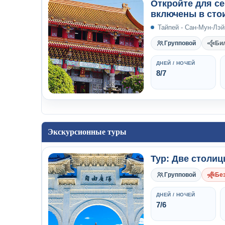
Откройте для се
включены в сто
Тайпей - Сан-Мун-Лэй
Групповой
Би
ДНЕЙ / НОЧЕЙ
8/7
Экскурсионные туры
Тур: Две столиц
Групповой
Без
ДНЕЙ / НОЧЕЙ
7/6