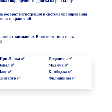
вка сокращений
Подписка на рассылку
на возврат
Регистрация в системе бронирования
вка сокращений
раховых компаниях
В соответствии со ст.
ых
Шри-Ланка ✅
Индонезия ✅
Непал ✅
Мьянма ✅
Лаос ✅
Камбоджа ✅
Сингапур ✅
Филиппины ✅