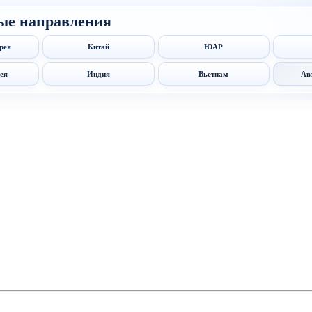
ые направления
рея
Китай
ЮАР
ея
Индия
Вьетнам
Ав