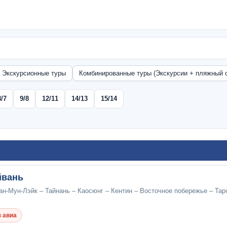
Экскурсионные туры
Комбинированные туры (Экскурсии + пляжный 
8/7
9/8
12/11
14/13
15/14
йвань
ан-Мун-Лэйк – Тайнань – Каосюнг – Кентин – Восточное побережье – Тар
 авиа