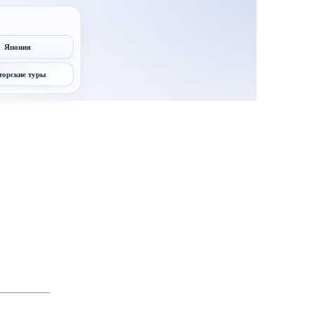
Япония
торские туры