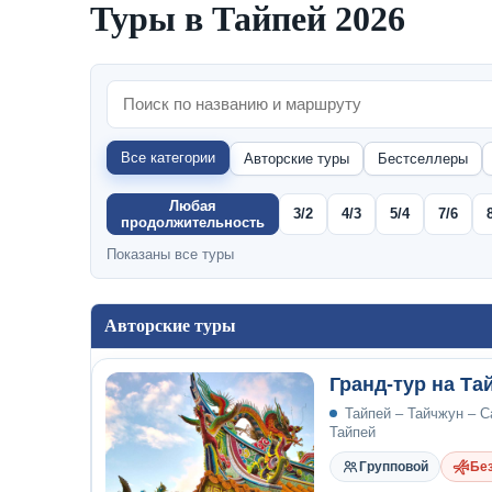
Туры в Тайпей 2026
Все категории
Авторские туры
Бестселлеры
Любая
3/2
4/3
5/4
7/6
продолжительность
Показаны все туры
Авторские туры
Гранд-тур на Та
Тайпей – Тайчжун – С
Тайпей
Групповой
Без