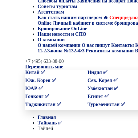
Способы оплаты
Заявления на возврат
Поис
Советы туристам
Агентствам
Как стать нашим партнером
🔥
Спецпредлож
Online
Личный кабинет в системе бронирова
Бронирование OnLine
Наши новости и СПО
О компании
О нашей компании
О нас пишут
Контакты
К
11.2.Закона №132-ФЗ
Реквизиты компании
В
+7 (495) 633-88-00
Перезвонить мне
Китай ✅
Индия ✅
Юж. Корея ✅
Сев. Корея ✅
ЮАР ✅
Узбекистан ✅
Гонконг ✅
Египет ✅
Таджикистан ✅
Туркменистан ✅
Главная
Тайвань ✅
Тайпей