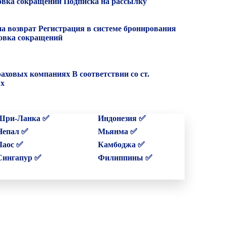
вка сокращений
Подписка на рассылку
на возврат
Регистрация в системе бронирования
вка сокращений
раховых компаниях
В соответствии со ст.
ых
Шри-Ланка ✅
Индонезия ✅
Непал ✅
Мьянма ✅
Лаос ✅
Камбоджа ✅
Сингапур ✅
Филиппины ✅