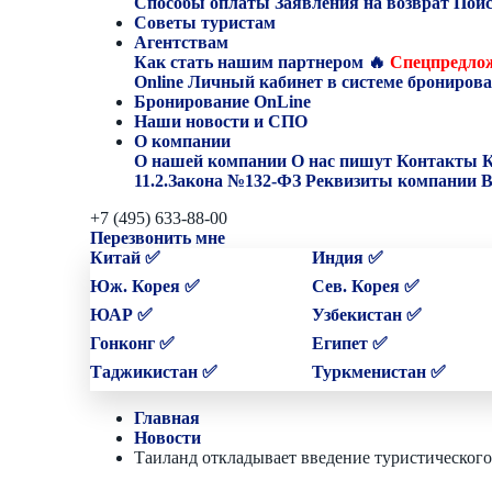
Способы оплаты
Заявления на возврат
Поис
Советы туристам
Агентствам
Как стать нашим партнером
🔥
Спецпредлож
Online
Личный кабинет в системе бронирова
Бронирование OnLine
Наши новости и СПО
О компании
О нашей компании
О нас пишут
Контакты
К
11.2.Закона №132-ФЗ
Реквизиты компании
В
+7 (495) 633-88-00
Перезвонить мне
Китай ✅
Индия ✅
Юж. Корея ✅
Сев. Корея ✅
ЮАР ✅
Узбекистан ✅
Гонконг ✅
Египет ✅
Таджикистан ✅
Туркменистан ✅
Главная
Новости
Таиланд откладывает введение туристического