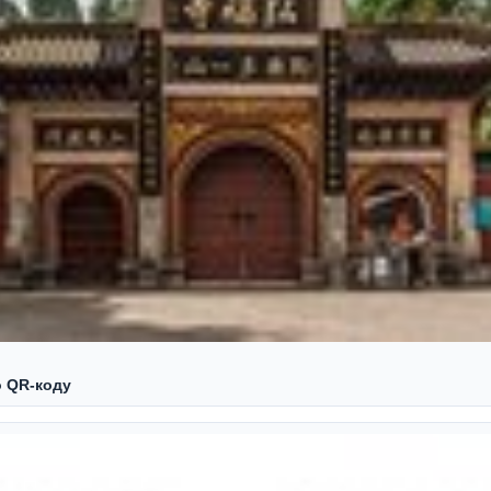
о QR‑коду