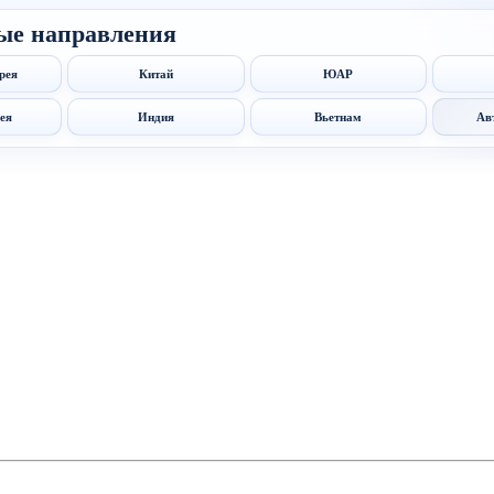
ые направления
рея
Китай
ЮАР
ея
Индия
Вьетнам
Ав