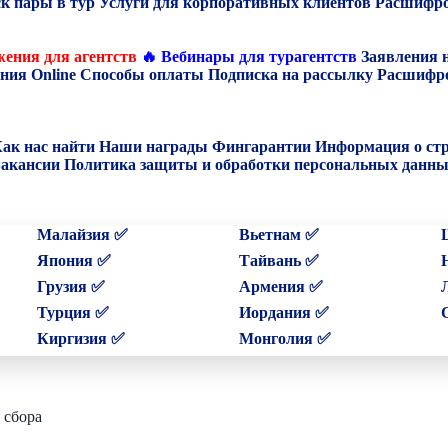
к пары в тур
Услуги для корпоративных клиентов
Расшифро
ения для агентств
🔥 Вебинары для турагентств
Заявления 
ния Online
Способы оплаты
Подписка на рассылку
Расшифро
ак нас найти
Наши награды
Фингарантии
Информация о ст
акансии
Политика защиты и обработки персональных данн
Малайзия ✅
Вьетнам ✅
Япония ✅
Тайвань ✅
Грузия ✅
Армения ✅
Турция ✅
Иордания ✅
Киргизия ✅
Монголия ✅
 сбора