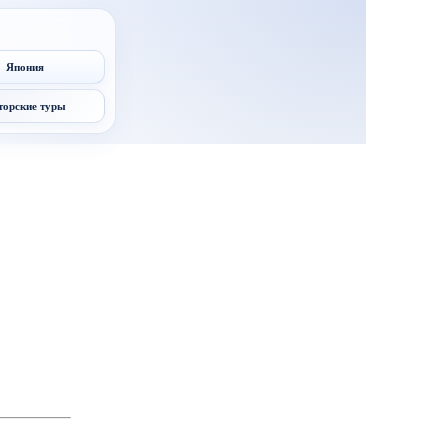
Япония
торские туры