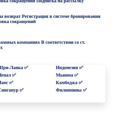
вка сокращений
Подписка на рассылку
на возврат
Регистрация в системе бронирования
вка сокращений
раховых компаниях
В соответствии со ст.
ых
Шри-Ланка ✅
Индонезия ✅
Непал ✅
Мьянма ✅
Лаос ✅
Камбоджа ✅
Сингапур ✅
Филиппины ✅