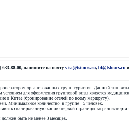
) 633-88-00, напишите на почту
visa@tstours.ru
,
bt@tstours.ru
и
уроператором организованных групп туристов. Данный тип виз
м условием для оформления групповой визы является медицинск
ние в Китае (бронирование отелей по всему маршруту).
ей. Минимальное количество в группе - 5 человек.
авить сканированную копию первой страницы загранпаспорта за
 должен быть не менее 3 месяцев.