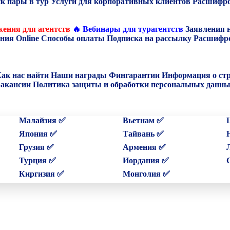
к пары в тур
Услуги для корпоративных клиентов
Расшифро
ения для агентств
🔥 Вебинары для турагентств
Заявления 
ния Online
Способы оплаты
Подписка на рассылку
Расшифро
ак нас найти
Наши награды
Фингарантии
Информация о ст
акансии
Политика защиты и обработки персональных данн
Малайзия ✅
Вьетнам ✅
Япония ✅
Тайвань ✅
Грузия ✅
Армения ✅
Турция ✅
Иордания ✅
Киргизия ✅
Монголия ✅