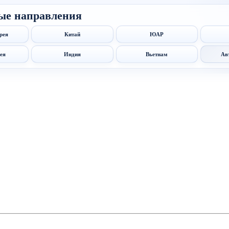
ые направления
рея
Китай
ЮАР
ея
Индия
Вьетнам
Ав