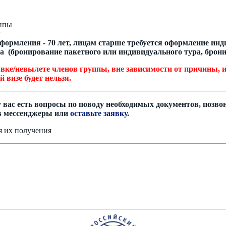
уппы
ы
формления - 70 лет, лицам старше требуется оформление ин
а (бронирование пакетного или индивидуального тура, брон
ылете членов группы, вне зависимости от причины, и со
й визе будет нельзя.
у вас есть вопросы по поводу необходимых документов, позвон
 в мессенджеры или
оставьте заявку
.
я их получения