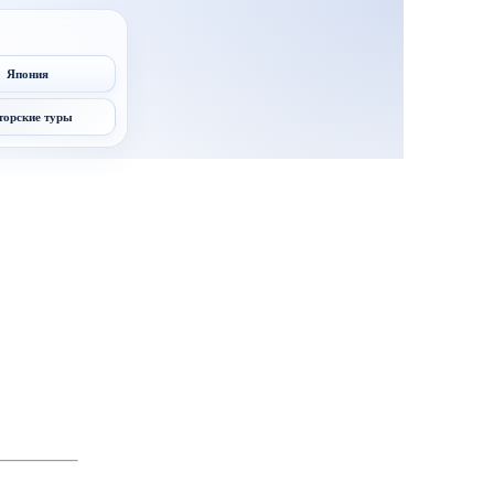
Япония
торские туры