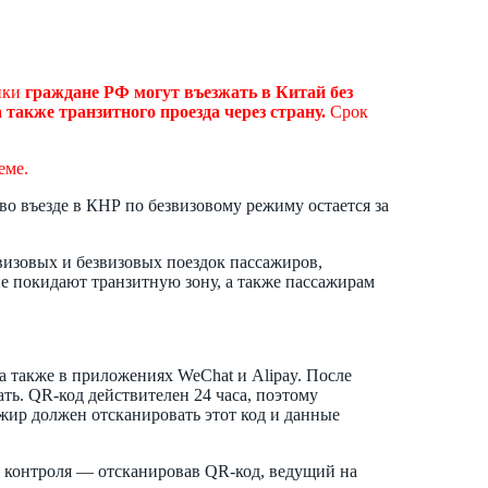
лики
граждане РФ могут въезжать в Китай без
также транзитного проезда через страну.
Срок
еме.
 во въезде в КНР по безвизовому режиму остается за
 визовых и безвизовых поездок пассажиров,
е покидают транзитную зону, а также пассажирам
а также в приложениях WeChat и Alipay. После
ть. QR-код действителен 24 часа, поэтому
жир должен отсканировать этот код и данные
 контроля — отсканировав QR-код, ведущий на