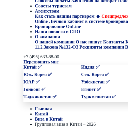
Способы оплаты
Заявления на возврат
Поис
Советы туристам
Агентствам
Как стать нашим партнером
🔥
Спецпредлож
Online
Личный кабинет в системе бронирова
Бронирование OnLine
Наши новости и СПО
О компании
О нашей компании
О нас пишут
Контакты
К
11.2.Закона №132-ФЗ
Реквизиты компании
В
+7 (495) 633-88-00
Перезвонить мне
Китай ✅
Индия ✅
Юж. Корея ✅
Сев. Корея ✅
ЮАР ✅
Узбекистан ✅
Гонконг ✅
Египет ✅
Таджикистан ✅
Туркменистан ✅
Главная
Китай
Виза в Китай
Групповая виза в Китай – 2026