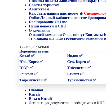
Способы оплаты
Заявления на возврат
Поис
Советы туристам
Агентствам
Как стать нашим партнером
🔥
Спецпредлож
Online
Личный кабинет в системе бронирова
Бронирование OnLine
Наши новости и СПО
О компании
О нашей компании
О нас пишут
Контакты
К
11.2.Закона №132-ФЗ
Реквизиты компании
В
+7 (495) 633-88-00
Перезвонить мне
Китай ✅
Индия ✅
Юж. Корея ✅
Сев. Корея ✅
ЮАР ✅
Узбекистан ✅
Гонконг ✅
Египет ✅
Таджикистан ✅
Туркменистан ✅
Главная
Китай
Виза в Китай
Легализация документов, необходимых в КНР