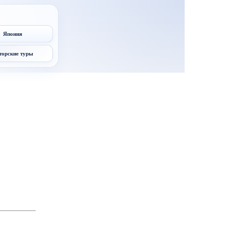
Япония
торские туры