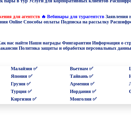
к пары в тур
Услуги для корпоративных клиентов
Расшифро
ения для агентств
🔥 Вебинары для турагентств
Заявления 
ния Online
Способы оплаты
Подписка на рассылку
Расшифро
ак нас найти
Наши награды
Фингарантии
Информация о ст
акансии
Политика защиты и обработки персональных данн
Малайзия ✅
Вьетнам ✅
Япония ✅
Тайвань ✅
Грузия ✅
Армения ✅
Турция ✅
Иордания ✅
Киргизия ✅
Монголия ✅