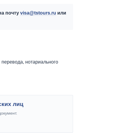
на почту
visa@tstours.ru
или
 перевода, нотариального
ких лиц
документ.