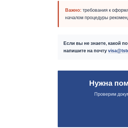
Важно:
требования к оформл
началом процедуры рекоменд
Если вы не знаете, какой п
напишите на почту
visa@tst
Нужна пом
Проверим докум