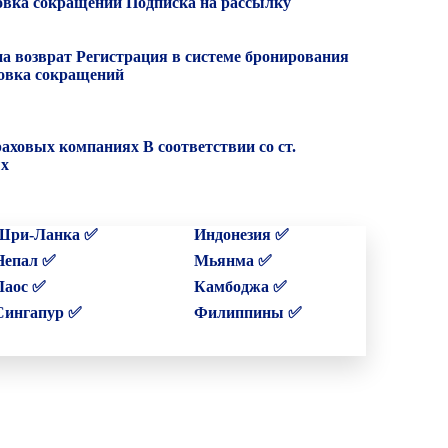
вка сокращений
Подписка на рассылку
на возврат
Регистрация в системе бронирования
вка сокращений
раховых компаниях
В соответствии со ст.
ых
Шри-Ланка ✅
Индонезия ✅
Непал ✅
Мьянма ✅
Лаос ✅
Камбоджа ✅
Сингапур ✅
Филиппины ✅