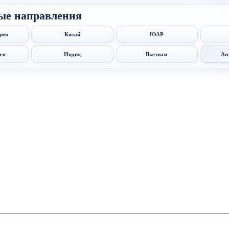
ые направления
рея
Китай
ЮАР
ея
Индия
Вьетнам
Ав