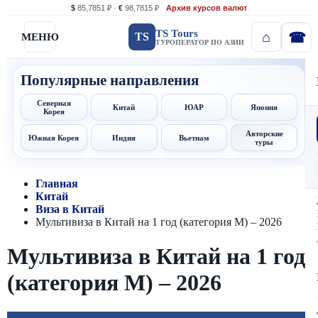
$
85,7851 ₽ ·
€
98,7815 ₽
Архив курсов валют
TS Tours
TS
МЕНЮ
ТУРОПЕРАТОР ПО АЗИИ
Популярные направления
Северная
Китай
ЮАР
Япония
Корея
Авторские
Южная Корея
Индия
Вьетнам
туры
Главная
Китай
Виза в Китай
Мультивиза в Китай на 1 год (категория M) – 2026
Мультивиза в Китай на 1 год
(категория M) – 2026