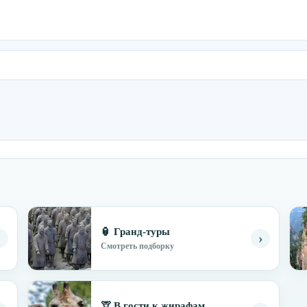
🏮 Гранд-туры
›
›
Смотреть подборку
🦒 В гости к жирафам