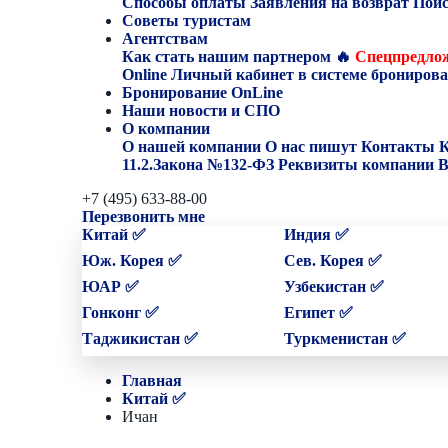
Способы оплаты
Заявления на возврат
Поис
Советы туристам
Агентствам
Как стать нашим партнером
🔥
Спецпредлож
Online
Личный кабинет в системе бронирова
Бронирование OnLine
Наши новости и СПО
О компании
О нашей компании
О нас пишут
Контакты
К
11.2.Закона №132-ФЗ
Реквизиты компании
В
+7 (495) 633-88-00
Перезвонить мне
Китай ✅
Индия ✅
Юж. Корея ✅
Сев. Корея ✅
ЮАР ✅
Узбекистан ✅
Гонконг ✅
Египет ✅
Таджикистан ✅
Туркменистан ✅
Главная
Китай ✅
Ичан