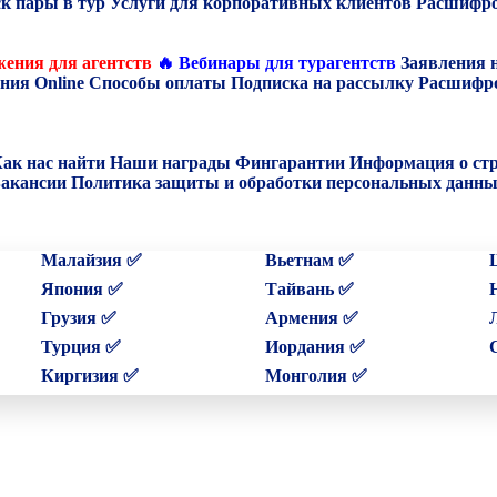
к пары в тур
Услуги для корпоративных клиентов
Расшифро
ения для агентств
🔥 Вебинары для турагентств
Заявления 
ния Online
Способы оплаты
Подписка на рассылку
Расшифро
ак нас найти
Наши награды
Фингарантии
Информация о ст
акансии
Политика защиты и обработки персональных данн
Малайзия ✅
Вьетнам ✅
Япония ✅
Тайвань ✅
Грузия ✅
Армения ✅
Турция ✅
Иордания ✅
Киргизия ✅
Монголия ✅