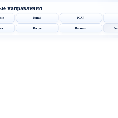
ые направления
рея
Китай
ЮАР
ея
Индия
Вьетнам
Ав