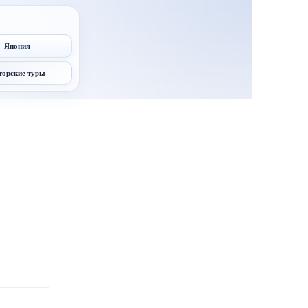
Япония
торские туры