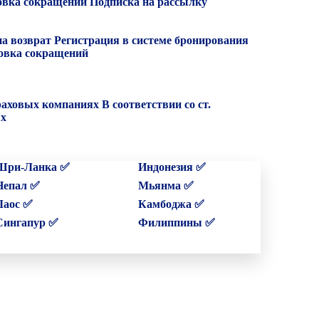
вка сокращений
Подписка на рассылку
на возврат
Регистрация в системе бронирования
вка сокращений
раховых компаниях
В соответствии со ст.
ых
Шри-Ланка ✅
Индонезия ✅
Непал ✅
Мьянма ✅
Лаос ✅
Камбоджа ✅
Сингапур ✅
Филиппины ✅