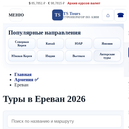
$
85,7851 ₽ ·
€
98,7815 ₽
Архив курсов валют
TS Tours
TS
МЕНЮ
ТУРОПЕРАТОР ПО АЗИИ
Популярные направления
Северная
Китай
ЮАР
Япония
Корея
Авторские
Южная Корея
Индия
Вьетнам
туры
Главная
Армения ✅
Ереван
Туры в Ереван 2026